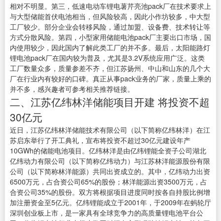
相对不明显。第三，低速电动车锂电薯芹亮池pack厂在技术要求上
与大型储能首伏电池相当，但风险较高，因此小作坊较多，中大型
工厂较少。部分企业会转移风险，通过加盟、设备费、技术转让等
方式分散风险。第四，小型家用储能电池pack厂主要出口市场，国
内使用较少，因此国内了解此类工厂的并不多。最后，太阳能路灯
锂电池pack厂在国内较为普及，尤其是3.2V系统应用广泛。这类
工厂数量众多，质量参差不齐，但江苏扬州、中山和山东的几个大
厂在行业内有较好的口碑。真正从事pack业务的厂家，质量上乘的
并不多，感兴趣者可参考相关推荐链接。
二、江苏亿纬林洋储能项目开建 将投资不超
30亿元
近日，江苏亿纬林洋储能技术有限公司（以下简称亿纬林洋）在江
苏启东举行了开工典礼，宣布将投资不超过30亿元建设年产
10GWh的储能电池项目。亿纬林洋是由亿纬锂能全资子公司湖北
亿纬动力有限公司（以下简称亿纬动力）与江苏林洋能源股份有限
公司（以下简称林洋能源）共同出资成立的。其中，亿纬动力出资
6500万元，占合资公司65%的股份；林洋能源出资3500万元，占
合资公司35%的股份。双方将根据项目进度同时按各自持股比例增
加注册资金至5亿元。亿纬锂能成立于2001年，于2009年在蚂轮厅
深圳创业板上市，是一家具有全球竞争力的高质量锂电池平台公