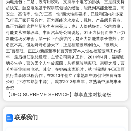
为电池包；二是，没有用胶粘，支持单个电芯的拆换；三是能支持
超快充。航空电池基于深耕该领域的经验，能做到高能量密度、高
安全、高倍率、快充"三高一快"四大性能要求，已经和国内外多家
飞行器厂家开展合作。正力新能这次发布，规模、产品颇具看点。
像正力新能这样的新势力有何亮点，也让人倍感好奇。它的故事，
可能要从福耀玻璃、丰田汽车等公司说起。01正力从何而来？正力
新能这场发布会，第一位上台演讲的，是正力新能董事长曹芳，知
名度不高。但她哥哥名扬天下，正是福耀玻璃创始人、“玻璃大
王”曹德旺。正正力新能董事长曹芳曹芳本人也在福耀玻璃工作多
年，最后担任副总经理，主管公司商务工作。2014年4月，福耀玻
璃公告称，曹芳因个人年龄原因，从福耀玻璃离职。离职之后，曹
芳将事业转向电池。其实，在她尚未离职时，就与福耀乱好玻璃原
执行董事陈继程合作，在2013年创立了常熟新中源创业投资有限
公司（下称常熟新中源）。就在2013年当年，常熟新中源与丰田
合资
【UHQ SUPREME SERVICE】尊享直接对接老板
联系我们