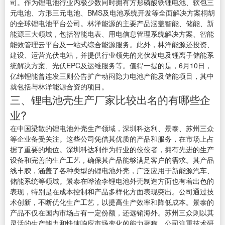
司。作为锂电池行业内极少数同时拥有方形磷酸铁锂电池、软包三
元电池、方形三元电池、BMS及电池系统开发等全面解决方案桐胡
的全球锂电池平台公司。林洋能源的主要产品涵盖智能、储能、新
能源三大领域，包括智能电表、用电信息管理系统解决方案、智能
能效管理云平台及一站式综合能源服务。此外，林洋能源还投资、
建设、运营光伏电站，并提供行业领先的光伏发电及锂离子储能系
统解决方案、光伏EPC及运维服务等。值得一提的是，6月10日，
亿纬锂能曾连发三则公告扩产动闷隐力电池产能及储能项目，其中
就包括与林洋能源合资的项目。
三、锂电池壳生产厂家比较出名的有哪些企
业?
在中国梁散的锂电池外壳生产领域，深圳科达利、景泰、苏州三众
等企业备受关注。这些公司凭借其优质的产品和服务，在市场上占
据了重要的地位。深圳科达利作为行业的佼佼者，拥有先进的生产
设备和完善的生产工艺，确保其产品能够满足客户的需求。其产品
线丰腴，涵盖了各种类型的锂电池外壳，广泛应用于新能源汽车、
储能系统等领域。景泰在哗渣李锂电池外壳制造方面也有着出色的
表现，特别是在成本控制和产品多样化方面表现突出。公司通过技
术创新，不断优化生产工艺，以提高生产效率和降低成本。景泰的
产品不仅在国内市场占有一定份额，还远销海外。苏州三众则以其
灵活的生产能力和快速响应市场变化的能力著称。公司注重技术研