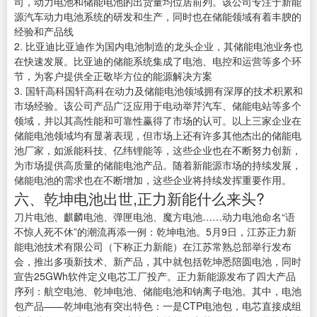
司，动力电池和储能电池的出货量均位居前列。该公司专注于新能
源汽车动力电池系统的研发和生产，同时也在储能领域有着丰腴的
经验和产品线
2. 比亚迪比亚迪作为国内电池制造的龙头企业，其储能电池业务也
在快速发展。比亚迪的储能系统集成了电池、电控和运营等多个环
节，为客户提供全正敬毕方位的能源解决方案
3. 国轩高科国轩高科在动力及储能电池领域拥有深厚的技术积累和
市场经验。该公司产品广泛应用于电动举芹汽车、储能电站等多个
领域，并以其高性能和可靠性赢得了市场的认可。以上三家企业在
储能电池领域均有显著表现，但市场上还有许多其他杰出的储能电
池厂家，如派能科技、亿纬锂能等，这些企业也在不断努力创新，
为市场提供高质量的储能电池产品。随着新能源市场的持续发展，
储能电池的需求也在不断增加，这些企业将持续发挥重要作用。
六、乾坤电池出世,正力新能什么来头?
刀片电池、麒麟电池、弹匣电池、魔方电池……动力电池命名“语
不惊人死不休”的潮流再添一例：乾坤电池。5月9日，江苏正力新
能电池技术有限公司（下称正力新能）在江苏常熟总部举行发布
会，推出多项新技术、新产品，其中就包括乾坤悉陪圆电池，同时
宣告25GWh软件定义电芯工厂投产。正力新能源发布了四大产品
序列：航空电池、乾坤电池、储能电池和钠离子电池。其中，电池
包产品——乾坤电池有突出特色：一是CTP电池包，电芯直接成组