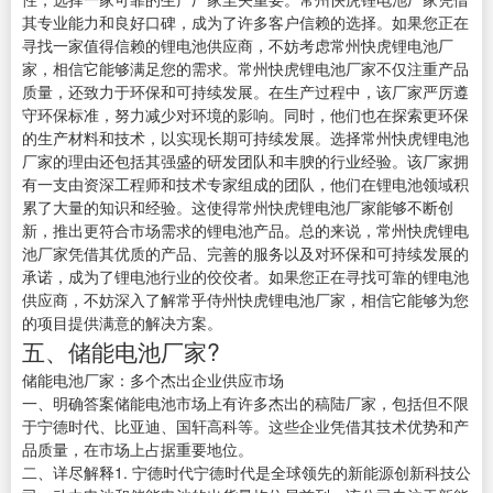
其专业能力和良好口碑，成为了许多客户信赖的选择。如果您正在
寻找一家值得信赖的锂电池供应商，不妨考虑常州快虎锂电池厂
家，相信它能够满足您的需求。常州快虎锂电池厂家不仅注重产品
质量，还致力于环保和可持续发展。在生产过程中，该厂家严厉遵
守环保标准，努力减少对环境的影响。同时，他们也在探索更环保
的生产材料和技术，以实现长期可持续发展。选择常州快虎锂电池
厂家的理由还包括其强盛的研发团队和丰腴的行业经验。该厂家拥
有一支由资深工程师和技术专家组成的团队，他们在锂电池领域积
累了大量的知识和经验。这使得常州快虎锂电池厂家能够不断创
新，推出更符合市场需求的锂电池产品。总的来说，常州快虎锂电
池厂家凭借其优质的产品、完善的服务以及对环保和可持续发展的
承诺，成为了锂电池行业的佼佼者。如果您正在寻找可靠的锂电池
供应商，不妨深入了解常乎侍州快虎锂电池厂家，相信它能够为您
的项目提供满意的解决方案。
五、储能电池厂家?
储能电池厂家：多个杰出企业供应市场
一、明确答案储能电池市场上有许多杰出的稿陆厂家，包括但不限
于宁德时代、比亚迪、国轩高科等。这些企业凭借其技术优势和产
品质量，在市场上占据重要地位。
二、详尽解释1. 宁德时代宁德时代是全球领先的新能源创新科技公