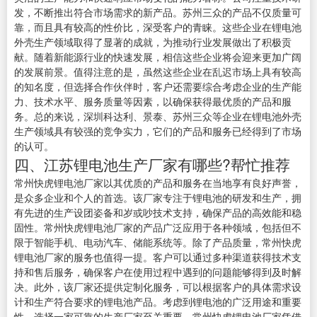
发，不断推出符合市场需求的新产品。苏州三众的产品不仅质量可
靠，而且具有较高的性价比，深受客户的青睐。这些企业在锂电池
外壳生产领域取得了显著的成就，为推动行业发展做出了积极贡
献。随着新能源行业的快速发展，相信这些企业将会迎来更加广阔
的发展前景。值得注意的是，虽然这些企业在乱迟市场上具有较高
的知名度，但选择合作伙伴时，客户还需要综合考虑企业的生产能
力、技术水平、服务质量等因素，以确保获得最优质的产品和服
务。总的来说，深圳科达利、景泰、苏州三众等企业在锂电池外壳
生产领域具有较强的竞争实力，它们的产品和服务已经得到了市场
的认可。
四、江苏锂电池生产厂家有哪些?帮忙推荐
常州快虎锂电池厂家以其优质的产品和服务在当地享有良好声誉，
是众多企业和个人的首选。该厂家专注于锂电池的研发和生产，拥
有先进的生产设团姿备和岁或吵技术支持，确保产品的高效能和稳
固性。常州快虎锂电池厂家的产品广泛应用于各种领域，包括但不
限于智能手机、电动汽车、储能系统等。除了产品质量，常州快虎
锂电池厂家的服务也值得一提。客户可以通过多种渠道获得技术支
持和售后服务，确保客户在使用过程中遇到的问题能够得到及时解
决。此外，该厂家还提供定制化服务，可以根据客户的具体需求设
计和生产符合要求的锂电池产品。考虑到锂电池的广泛用途和重要
性，选择一家可靠的生产厂家至关重要。常州快虎锂电池厂家凭借