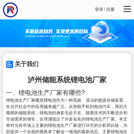
登录
/
注册
关于我们
泸州储能系统锂电池厂家
一、锂电池生产厂家有哪些?
锂电池生产厂家概览锂电池作为一种高效、清洁的能源存储装置，
在当代社会中的应用越来越广泛。从智能手机到电动汽车，再到大
规模的储能系统，锂电池的身影无处不在。随着技术的不断进步和
市场需求的增长，全球涌现出了许多知名的锂电池生产厂家。本文
将对当前市场上主要的锂电池生产厂家进行详尽的分析和比较，为
您提供一个全面的视角来了解这一领域的最新动态。主要锂电池生