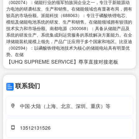
（002074）：储能行业的领军拍族洞企业之一，专注于新能源动
力电池的研袭枯发、生产和销售。在储能领域也有显著布局，拥有
较高的市场份额。派能科技（688063）：专注于磷酸铁锂电芯、
模组及储能电池系统的研发、生产和销售。在储能领域拥有较强的
技术实力和市场份额。南都电源（300068）：具备从储能产品及
系统的研发生产、系统集成到运营服务的系统解决方案能力。在全
球储能装机规模上领先，产品广泛应用于多个国家和地区。比亚迪
（002594）：以磷酸铁锂电池技术为核心的储能电站具有明显优
势。在储
【UHQ SUPREME SERVICE】尊享直接对接老板
联系我们
中国·大陆（上海、北京、深圳、重庆）等
13512131526