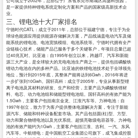
公司成立于2002年，总部位于广东省东莞市南城区高盛科技园，
是一家提供特种锂电系统定制化方案和产品的国家级高新技术企
业。
三、锂电池十大厂家排名
宁德时代CATL：成立于2011年，总部位于福建宁德，专注于为全
球绿色能源应用提供能源存储解决方案，产品线涵盖电动汽车及储
能系统的锂电池、电池宽慎模组、电池系统等。宁德时代拥有全产
业链核心技术，储能产品已服务于多个关键客户，年项目总量已超
过40兆瓦时。比亚迪：自1995年创立以来，跨越IT、汽车和新能
源三大产业，是全球较大的充电电池生产商之一，提供包括磷酸铁
锂动力电池在内的多种产品。比亚迪的铁锂电池技术处于全球领先
地位，预计到2015年底，其整体产能将达到6Gwh，2016年将进
一步扩张到10Gwh。国轩高科：成立于2005年，专业从事新型锂
离子电池及其材料的研发、生产和经营，主要产品为磷酸铁锂材
料、电芯、动力电池组和储能型锂电池组。国轩高科的有效产能为
1.5Gwh，主要客户包括南京金龙、江淮汽车等。力神电池：自
1997年创立，致力于为客户提供整体电源解决方案，专注于新能
源汽车、储能和特种设备配套市场。其产品包括圆(柱)型、方型、
动力和聚合物锂电池以及光伏系统、超慎亮敬级电容器等。力神电
池的有效产能约为1Gwh，主要客户包括江淮、吉利、一汽、东风
汽车等。中航锂电：是中国航空工业集团公司旗下，成飞集成控股