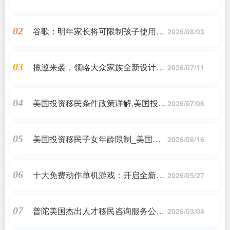
情节与角色塑造
谷歌：明年家长将可限制孩子使用安
02
2026/08/03
卓手机、平板电脑
揽巡来袭，领略大众家族全新设计语
03
2026/07/11
言
美国投资移民条件政策详解,美国投资
04
2026/07/06
移民申请需要什么条件?费用多少?
美国投资移民子女年龄限制_美国投
05
2026/06/16
资移民 子女年龄的问题
十大免费动作单机游戏：开启全新冒
06
2026/05/27
险之旅
普陀美国杰出人才移民咨询服务公司
07
2026/03/04
地址_联系我们_关于我们_凯利移民