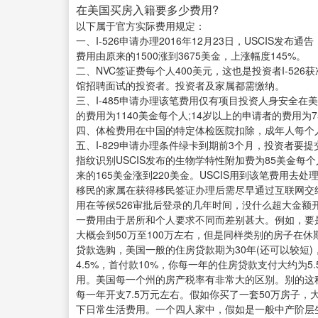
在美国买房入籍要多少费用?
以下属于官方实际费用规定：
一、I-526申请办理2016年12月23日，USCIS发
费用由原来的1500涨到3675美金，上涨幅度145%。
二、NVC签证费每个人400美元，这也是投资者I-5
馆招聘面试的投资者。投资者及家属都需缴纳。
三、I-485申请办理该笔费用仅有项目投资人身安全在
的费用为1140美金每个人;14岁以上的申请者的费用为7
四、体检费用在中国的特定体检医院扣除，成年人每个人
五、I-829申请办理条件绿卡到期前3个月，投资者要提
指纹识别USCIS发布的生物学特性附加费为85美金每个
来的165美金涨到220美金。USCIS用到该笔费用
移民的家属在获得移民签证办理后需尽早通过互联网交
用在等候526审批后登录的几年时间，没什么超大金
一费用由于居所和个人要求不同而差别甚大。例如，要
大概会到50万至100万左右，但是同样类别的房子在
贷款选购，美国一般的住房贷款期为30年(还可以较短)
4.5%，首付款10%，你每一年的住房贷款支付大约为
用。美国每一个州的房产税率有非常大的区别。别的这
每一年开支7.5万元左右。假如你买了一套50万房子，
下日常生活费用。一个四人家中，假如是一般中产阶层生