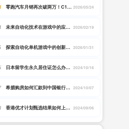
零跑汽车月销再次破两万！C16
3
2026/05/24
大定订单破万，成绩可以吗？
未来自动化技术在游戏中的应用
4
2026/02/19
展望
探索自动化单机游戏中的创新技
5
2026/01/31
术与玩法
日本留学生永久居住证怎么办
6
2024/10/16
_2021年,如何获得日本永驻在
留?超详细的介绍和解说..._日本
希腊购房如何汇款到中国银行卡
7
移民_问答
2024/10/07
里面|生孩子值不值?|希腊投资移
民_问答
香港优才计划甄选结果如何上传|
8
2024/09/06
香港优才第62期甄选结果什么时
候公布?怎么知道自己...|孚瑞来移
民_问答