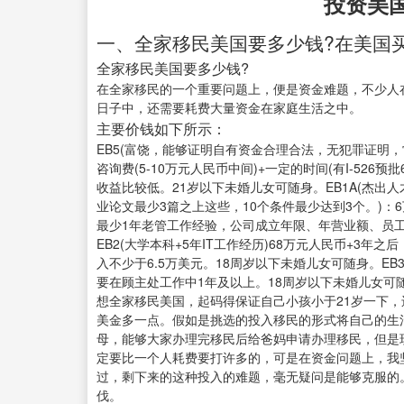
投资美
一、全家移民美国要多少钱?在美国
全家移民美国要多少钱?
在全家移民的一个重要问题上，便是资金难题，不少人
日子中，还需要耗费大量资金在家庭生活之中。
主要价钱如下所示：
EB5(富饶，能够证明自有资金合理合法，无犯罪证明，常
咨询费(5-10万元人民币中间)+一定的时间(有I-526预
收益比较低。21岁以下未婚儿女可随身。EB1A(杰
业论文最少3篇之上这些，10个条件最少达到3个。)：6
最少1年老管工作经验，公司成立年限、年营业额、员工人
EB2(大学本科+5年IT工作经历)68万元人民币+3
入不少于6.5万美元。18周岁以下未婚儿女可随身。EB
要在顾主处工作中1年及以上。18周岁以下未婚儿女可
想全家移民美国，起码得保证自己小孩小于21岁一下
美金多一点。假如是挑选的投入移民的形式将自己的生
母，能够大家办理完移民后给爸妈申请办理移民，但是现
定要比一个人耗费要打许多的，可是在资金问题上，我
过，剩下来的这种投入的难题，毫无疑问是能够克服的
伐。