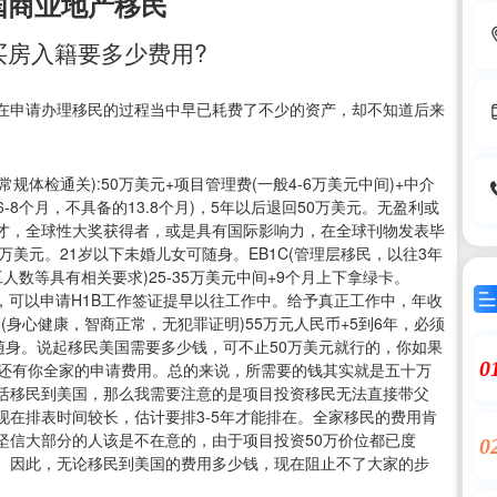
国商业地产移民
买房入籍要多少费用?
在申请办理移民的过程当中早已耗费了不少的资产，却不知道后来
规体检通关):50万美元+项目管理费(一般4-6万美元中间)+中介
批6-8个月，不具备的13.8个月)，5年以后退回50万美元。无盈利或
出人才，全球性大奖获得者，或是具有国际影响力，在全球刊物发表毕
万美元。21岁以下未婚儿女可随身。EB1C(管理层移民，以往3年
数等具有相关要求)25-35万美元中间+9个月上下拿绿卡。
年之后，可以申请H1B工作签证提早以往工作中。给予真正工作中，年收
3(身心健康，智商正常，无犯罪证明)55万元人民币+5到6年，必须
随身。说起移民美国需要多少钱，可不止50万美元就行的，你如果
0
，还有你全家的申请费用。总的来说，所需要的钱其实就是五十万
活移民到美国，那么我需要注意的是项目投资移民无法直接带父
在排表时间较长，估计要排3-5年才能排在。全家移民的费用肯
坚信大部分的人该是不在意的，由于项目投资50万价位都已度
0
。因此，无论移民到美国的费用多少钱，现在阻止不了大家的步