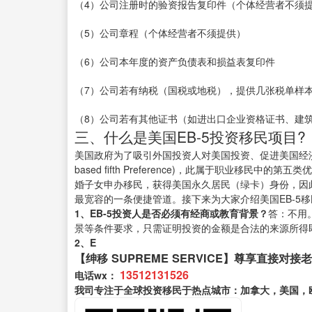
（4）公司注册时的验资报告复印件（个体经营者不须
（5）公司章程（个体经营者不须提供）
（6）公司本年度的资产负债表和损益表复印件
（7）公司若有纳税（国税或地税），提供几张税单样
（8）公司若有其他证书（如进出口企业资格证书、建
三、什么是美国EB-5投资移民项目?
美国政府为了吸引外国投资人对美国投资、促进美国经济、增
based fifth Preference)，此属于职业移
婚子女申办移民，获得美国永久居民（绿卡）身份，因
最宽容的一条便捷管道。接下来为大家介绍美国EB-5
1、EB-5投资人是否必须有经商或教育背景？
答：不用
景等条件要求，只需证明投资的金额是合法的来源所得
2、E
【绅移 SUPREME SERVICE】尊享直接对接
13512131526
电话wx：
我司专注于全球投资移民于热点城市：加拿大，美国，