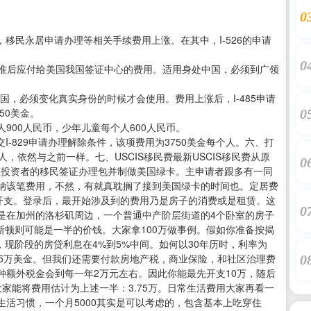
0
布通告，移民永居申请办理等相关手续费用上涨。在其中，I-526的申请
0
26获准后应付给美国我国签证中心的费用。适用身处中国，必须到广领
美国，必须变化真实身份的时候才会使用。费用上涨后，I-485申请
50美金。
0
900人民币，少年儿童每个人600人民币。
交I-829申请办理解除条件，该项费用为3750美金每个人。六、打
人，依然与之前一样。七、USCIS移民费最新USCIS移民费从原
0
去处理投资者的移民签证办理包并制做美国绿卡。主申请者跟多有一同
纳该笔费用，不然，有就真耽搁了接到美国绿卡的时间也。定居费
额开支。登录后，最开始涉及到的费用乃是房子的消费或是租赁。这
0
是在加州的洛杉矶周边，一个普通中产阶层街道的4个卧室的房子
休斯顿则可能是一半的价钱。大家拿100万做事例。假如你准备按揭
，现阶段的房贷利息在4%到5%中间。如何以30年历时，利率为
5.5万美金。但我们还需要付款房地产税，商业保险，和社区治理费
0
种额外税金会到每一年2万元左右。因此你能最先开支10万，随后
大家能将费用估计为上述一半：3.75万。日常生活费用大家再看一
活习惯，一个月5000其实是可以考虑的，包含基本上吃穿住