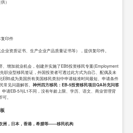
提供）
本复印件
筑企业资质证书、生产企业产品质量证书等），提供复印件。
加就业机会，创建并实施了EB5投资移民专案(Employment
民中的第五类优先职业型移民签证，外国投资者可透过此方式为自己、配偶及未
此EB5成为美国所有美国移民类别中申请核准时间最短、申请条件
移民常见问题解答。
神州四方移民：
EB-5投资移民项目
QA补充问答
。申请EB-5与L1不同，没有年龄上限、学历、语文、商业管理背
即可。
老板
欧洲，日本，香港，希腊等——移民机构