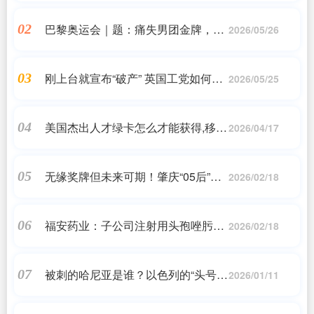
110000 万元
巴黎奥运会｜题：痛失男团金牌，并
02
2026/05/26
非一人之责
刚上台就宣布“破产” 英国工党如何自
03
2026/05/25
救？
美国杰出人才绿卡怎么才能获得,移民
04
2026/04/17
美国:特殊人才身份申请全攻略
无缘奖牌但未来可期！肇庆“05后”滑
05
2026/02/18
板女孩的“翻转”故事
福安药业：子公司注射用头孢唑肟钠
06
2026/02/18
通过一致性评价
被刺的哈尼亚是谁？以色列的“头号通
07
2026/01/11
缉对象”，数十名亲属在以方袭击中丧
生