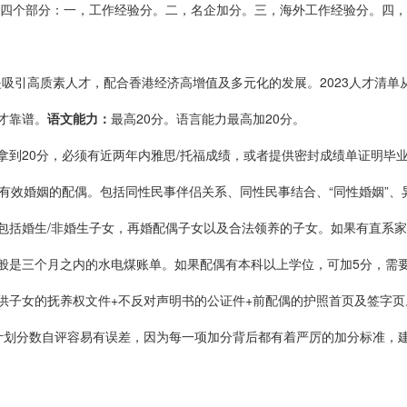
包括四个部分：一，工作经验分。二，名企加分。三，海外工作经验分。四
是吸引高质素人才，配合香港经济高增值及多元化的发展。2023人才清单
才靠谱。
语文能力：
最高20分。语言能力最高加20分。
拿到20分，必须有近两年内雅思/托福成绩，或者提供密封成绩单证明毕
的有效婚姻的配偶。包括同性民事伴侣关系、同性民事结合、“同性婚姻”
包括婚生/非婚生子女，再婚配偶子女以及合法领养的子女。如果有直系家
般是三个月之内的水电煤账单。如果配偶有本科以上学位，可加5分，需
供子女的抚养权文件+不反对声明书的公证件+前配偶的护照首页及签字
计划分数自评容易有误差，因为每一项加分背后都有着严厉的加分标准，