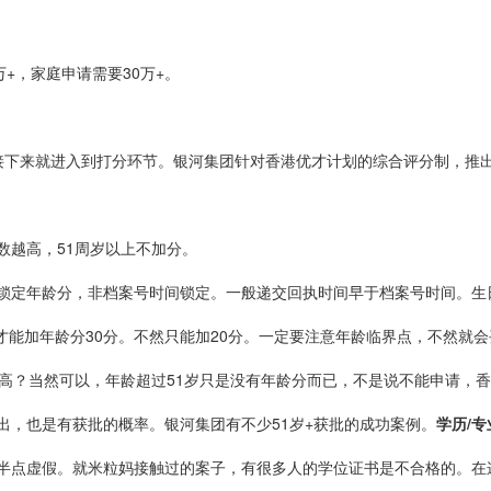
+，家庭申请需要30万+。
接下来就进入到打分环节。银河集团针对香港优才计划的综合评分制，推
数越高，51周岁以上不加分。
定年龄分，非档案号时间锁定。一般递交回执时间早于档案号时间。生日当
交，才能加年龄分30分。不然只能加20分。一定要注意年龄临界点，不然就
多高？当然可以，年龄超过51岁只是没有年龄分而已，不是说不能申请，
出，也是有获批的概率。银河集团有不少51岁+获批的成功案例。
学历/
半点虚假。就米粒妈接触过的案子，有很多人的学位证书是不合格的。在