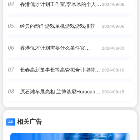
香港优才计划工作室,李冰冰的个人生
04
资移民_问答
2024/09/06
活,孚瑞来移民
经典的动作游戏单机游戏游戏推荐
05
2024/09/06
香港优才计划需要什么条件官
06
2024/09/03
网|2020年最新香港优才计划申请条
件|香港移民_问答
长春高新董事长等高管拟合计增持公
07
2024/08/16
司股份不低于1500万元
原石滩车展亮相 兰博基尼Huracan继
08
2024/08/15
任者最新消息曝光
相关广告