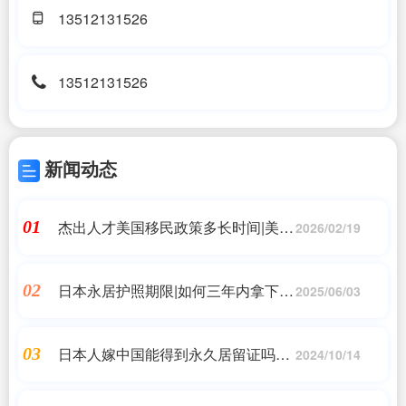
13512131526
13512131526
新闻动态
杰出人才美国移民政策多长时间|美国
01
2026/02/19
EB-1A杰出人才移民最快多久获批?
日本永居护照期限|如何三年内拿下日
02
2025/06/03
本永驻?|日本移民
日本人嫁中国能得到永久居留证吗_
03
2024/10/14
什么是日本的永住和归化?区别是什
么?YMG为您详细..._日本移民,日本投