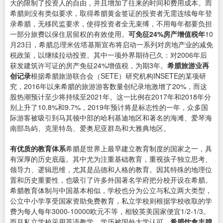
大的限制了投资人的自由，并且增加了往来的时间和费用成本。而
希腊则没有类似要求，取得希腊黄金签证的投资者无需连续每年登
录希腊，无移民监要求，使得投资者全无束缚，不用每年都要负担
一部分旅费以保住居留权的有效使用。
可免征24%房产增值税年
10
月23日，希腊总理米佐塔基斯宣布将启动一系列对房地产业的减免
税政策，以继续拉动投资。其中一项外界期待已久：对2006年后
获发建筑许可证的房产免征24%增值税，为期3年。
希腊旅游业再
创记录
根据希腊旅游联合会（SETE）研究机构INSETE的某项研
究，2016年以来希腊的旅游游客数量创纪录地激增了20%，而这
股热潮预计至少将持续至2021年。这一比例在2017年和2018年分
别上升了10.8%和9.7%，2019年预计将是标志性的一年，众多国
际游客被吸引到马其顿中部的哈利基迪地区和著名的海滩、爱琴海
南部岛屿、克里特岛、爱奥尼亚群岛和大雅典地区。
有优质的教育体系
希腊是世界上最早建立教育制度的国家之一，具
有深厚的历史底蕴。其中尤为注重基础教育，重视孩子独立思考、
领导力、逻辑思维，尤其是品德和人格的教育。因其特殊的地理位
置和历史重要性，也吸引了许多外国著名学府把分校开设在希腊。
希腊教育体制与中国基本相似，学校也分为公立与私立两大类型，
公立中小学享受国家资助免费教育，私立学校则根据学校收取的学
费为每人每年3000-10000欧元不等，相较英美国家便宜1/2-1/3。
而且私立学校采用英语教学，学历被国外大学认可。
希腊饮食丰腴