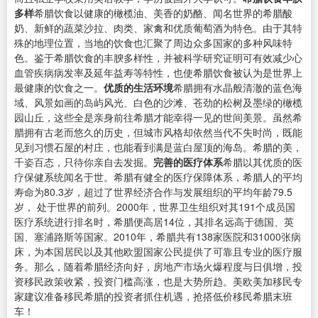
多样
希腊饮食以健康的橄榄油、美香的奶酪、闻名世界的希腊酸
奶、新鲜的蔬菜沙拉、肉类、家禽和优质葡萄酒为特色。由于其特
殊的地理位置，当地的饮食也汇聚了周边众多国家的多种风味特
色。鉴于希腊饮食的丰腴多样性，并被科学研究证明可有效减少心
血管疾病病发率及延年益寿等特性，也使希腊饮食被认为是世界上
最健康的饮食之一。
优质的生活环境
希腊拥有水晶般清澈的蓝色海
域、风景如画的岛屿风光、白色的沙滩、苍劲的松树及墨绿的橄榄
园山丘，这些全是亲身前往希腊才能幸得一见的世间美景。虽然希
腊拥有古老而悠久的历史，但城市风格却依然当代不失时尚，既能
见到习惯石屋的村庄，也能看到满是蓝白屋顶的海岛。希腊的美，
千姿百态，只待你亲自去发掘。
完善的医疗体系
希腊以其优质的医
疗保健系统闻名于世。希腊有健全的医疗保障体系，希腊人的平均
寿命为80.3岁，超过了世界经济合作与发展组织的平均年龄79.5
岁， 处于世界的前列。2000年，世界卫生组织对其191个成员国
医疗系统进行排名时，希腊便高居14位，其排名远高于德国、英
国、塞浦路斯等国家。2010年，希腊共有138家医院和31000张病
床，为本国居民以及其他欧盟国家公民提供了可靠且专业的医疗服
务。那么，随着希腊经济向好，房地产市场火爆程度与日俱增，投
资移民政策收紧，投资门槛高涨，也是大势所趋。美欧美加移民专
家建议准备移民希腊的投资者抓住机遇，抢搭低价移民希腊末班
车！