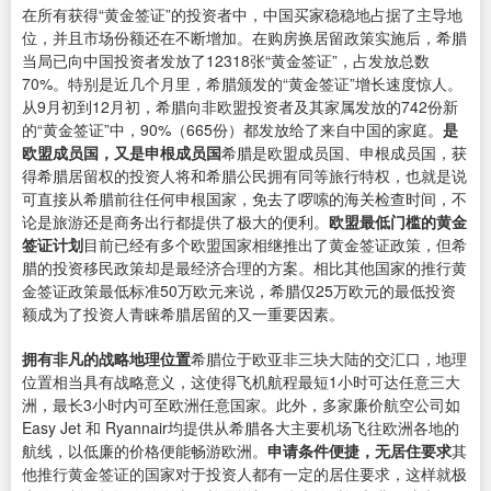
在所有获得“黄金签证”的投资者中，中国买家稳稳地占据了主导地
位，并且市场份额还在不断增加。在购房换居留政策实施后，希腊
当局已向中国投资者发放了12318张“黄金签证”，占发放总数
70%。特别是近几个月里，希腊颁发的“黄金签证”增长速度惊人。
从9月初到12月初，希腊向非欧盟投资者及其家属发放的742份新
的“黄金签证”中，90%（665份）都发放给了来自中国的家庭。
是
欧盟成员国，又是申根成员国
希腊是欧盟成员国、申根成员国，获
得希腊居留权的投资人将和希腊公民拥有同等旅行特权，也就是说
可直接从希腊前往任何申根国家，免去了啰嗦的海关检查时间，不
论是旅游还是商务出行都提供了极大的便利。
欧盟最低门槛的黄金
签证计划
目前已经有多个欧盟国家相继推出了黄金签证政策，但希
腊的投资移民政策却是最经济合理的方案。相比其他国家的推行黄
金签证政策最低标准50万欧元来说，希腊仅25万欧元的最低投资
额成为了投资人青睐希腊居留的又一重要因素。
拥有非凡的战略地理位置
希腊位于欧亚非三块大陆的交汇口，地理
位置相当具有战略意义，这使得飞机航程最短1小时可达任意三大
洲，最长3小时内可至欧洲任意国家。此外，多家廉价航空公司如
Easy Jet 和 Ryannair均提供从希腊各大主要机场飞往欧洲各地的
航线，以低廉的价格便能畅游欧洲。
申请条件便捷，无居住要求
其
他推行黄金签证的国家对于投资人都有一定的居住要求，这样就极