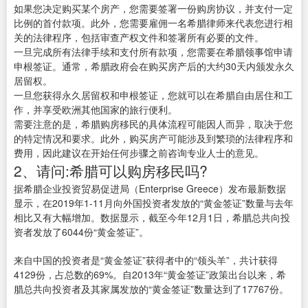
如果您决定购买某个房产，您需要签署一份购房协议，并支付一定
比例的首付款项。此外，您需要雇佣一名希腊律师来代表您进行相
关的法律程序，包括审查产权文件和签署所有必要的文件。
一旦完成所有法律手续和支付所有款项，您需要在希腊领事馆申请
申根签证。通常，希腊政府会在购买房产后的大约30天内颁发永久
居留权。
一旦您获得永久居留权和申根签证，您就可以在希腊自由居住和工
作，并享受欧洲其他国家的旅行便利。
需要注意的是，希腊购房移民的具体流程可能因人而异，取决于您
的特定情况和要求。此外，购买房产可能涉及到繁琐的法律程序和
费用，因此建议在开始任何步骤之前咨询专业人士的意见。
2、请问:希腊可以购房移民吗?
据希腊企业投资贸易促进局（Enterprise Greece）发布最新数据
显示，在2019年1-11月向外国投资者发放的“黄金签证”数量与去年
相比又有大幅增加。数据显示，截至今年12月1日，希腊总共向投
资者发放了6044份“黄金签证”。
来自中国的投资者是“黄金签证”获得者中的“领头羊”，共计获得
4129份，占总数的69%。自2013年“黄金签证”政策出台以来，希
腊总共向投资者及其家属发放的“黄金签证”数量达到了17767份。