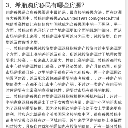
3、希腊购房移民有哪些房源?
购房移民是众多移民渠道中最简易，最直接的移民方法，而在欧洲
各大移民国中，希腊购房移民www.united1991.com/greece.html
凭借着高性价比在短短数年间就成为众移民国中的一匹黑马，另一
方面，希腊政府也开始了对当地房源更加全面的规划与细分。而从
市场的需求上来看，希腊房源主要可以分为三类：纯投资型、自住
型以及度假养老型。
一、希腊购房移民纯投资型房源选择指标房产投资收益主要来源两
个方面，房源上涨的差距以及租金。所以纯投资房源对于地理位置
要求比较高，一般来说人流量大、性价比高的房源。希腊首都雅典
市中心处的房源性价比很高，这里经济繁荣、房产升值稳固，租赁
市场需求很旺盛，这里的房子很多还有包租服务。再一个房源周边
的景区建设，以及配套设施都是重要的参考标准，，这一种房产的
增值潜力一点都不会比市中心的房产弱，不过这一类房产在购买的
时候需要有非常高的商业敏锐性，需要对市场有很强的把握。
二、希腊购房移民自住型房源选择指标根据相关机构统计，超过一
半的家庭选择移民是出于对子女教育的考量，房源与小区的距离成
为了选择的重要依据。因为名校周边的房子会给子女上学带来更多
便利。雅典东北部是多个英美国际名校的集中区，很多移民希腊申
请者的父母会选择在这一区域购买。近年来学区房的价格上涨幅度
相对较大，具备自住优势的通知也有投资的价值。还有一部分希腊