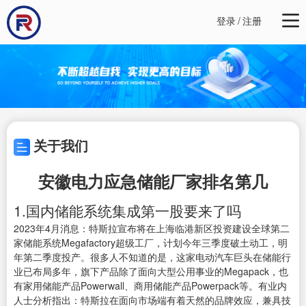
登录
/
注册
关于我们
安徽电力应急储能厂家排名第几
1.国内储能系统集成第一股要来了吗
2023年4月消息：特斯拉宣布将在上海临港新区投资建设全球第二
家储能系统Megafactory超级工厂，计划今年三季度破土动工，明
年第二季度投产。很多人不知道的是，这家电动汽车巨头在储能行
业已布局多年，旗下产品除了面向大型公用事业的Megapack，也
有家用储能产品Powerwall、商用储能产品Powerpack等。有业内
人士分析指出：特斯拉在面向市场端有着天然的品牌效应，兼具技