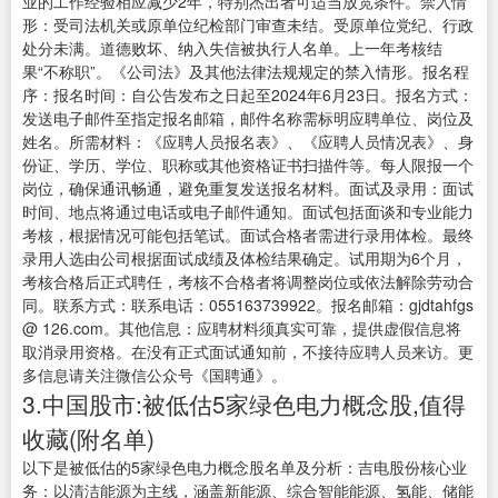
业的工作经验相应减少2年，特别杰出者可适当放宽条件。禁入情
形：受司法机关或原单位纪检部门审查未结。受原单位党纪、行政
处分未满。道德败坏、纳入失信被执行人名单。上一年考核结
果“不称职”。《公司法》及其他法律法规规定的禁入情形。报名程
序：报名时间：自公告发布之日起至2024年6月23日。报名方式：
发送电子邮件至指定报名邮箱，邮件名称需标明应聘单位、岗位及
姓名。所需材料：《应聘人员报名表》、《应聘人员情况表》、身
份证、学历、学位、职称或其他资格证书扫描件等。每人限报一个
岗位，确保通讯畅通，避免重复发送报名材料。面试及录用：面试
时间、地点将通过电话或电子邮件通知。面试包括面谈和专业能力
考核，根据情况可能包括笔试。面试合格者需进行录用体检。最终
录用人选由公司根据面试成绩及体检结果确定。试用期为6个月，
考核合格后正式聘任，考核不合格者将调整岗位或依法解除劳动合
同。联系方式：联系电话：055163739922。报名邮箱：gjdtahfgs
@ 126.com。其他信息：应聘材料须真实可靠，提供虚假信息将
取消录用资格。在没有正式面试通知前，不接待应聘人员来访。更
多信息请关注微信公众号《国聘通》。
3.中国股市:被低估5家绿色电力概念股,值得
收藏(附名单)
以下是被低估的5家绿色电力概念股名单及分析：吉电股份核心业
务：以清洁能源为主线，涵盖新能源、综合智能能源、氢能、储能