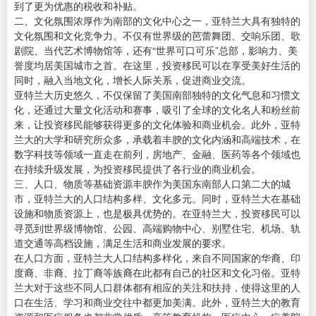
到了更为优惠的税收和补贴。
二、文化氛围浓厚作为南部的文化中心之一，亚特兰大具有独特的
文化氛围和文化竞争力。不仅有世界级的芭蕾舞团、交响乐团、歌
剧院、当代艺术博物馆等，还有“世界可口可乐”总部，影响力、美
誉度均居美国城市之首。在这里，投资移民可以在享受美好生活的
同时，融入当地文化，增长人际关系，促进商业交流。
亚特兰大历史悠久，不仅保留了美国南部独特的文化气息和习惯文
化，还通过大量文化活动和赛事，吸引了全球的文化名人和粉丝前
来，让投资移民能够获得更多的文化体验和商业机会。此外，亚特
兰大的大学和研究所众多，承载着丰腴的文化内涵和高端技术，在
数字科技等领域一直走在前列，房地产、金融、医药等各个领域也
在持续升级发展，为投资移民提供了各行业的商业机会。
三、人口、物质等基础资源丰腴作为美国东南部人口第二大的城
市，亚特兰大的人口结构多样、文化多元。同时，亚特兰大在基础
设施和物质资源上，也是极具优势的。在亚特兰大，投资移民可以
寻觅到世界级博物馆、公园、高端购物中心、别墅住宅、机场、轨
道交通等高档设施，满足生活和商业发展的要求。
在人口方面，亚特兰大人口结构多样化，来自不同国家的华裔、印
度裔、非裔、拉丁裔等族裔在此都有自己的社区和文化习俗。亚特
兰大对于这些不同人口群体都有相应的关注和扶持，使得这里的人
口在生活、学习和商业交往中都更加美满。此外，亚特兰大的教育