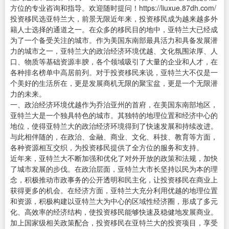
方位的专业咨询和指导。欢迎随时提问！https://liuxue.87dh.com/
投资移民选亚特兰大，前景无限近年来，投资移民成为越来越多外
籍人士选择的通道之一。在众多的移民目的地中，亚特兰大已经成
为了一个备受关注的城市。作为美国东南部最具活力和具备发展潜
力的城市之一，亚特兰大的政治经济环境优越、文化氛围浓厚、人
口、物质等基础资源丰腴，各个领域吸引了大量的企业和人才，在
各种排名榜单中高居前列。对于投资移民来说，亚特兰大不仅是一
个美好的生活所在，更是发展商机无限的聚宝盆，更是一个无限潜
力的未来。
一、政治经济环境优越作为乔治亚州的首府，在美国东南部地区，
亚特兰大是一个独具特色的城市。其独特的地理位置和经济中心的
地位，使得亚特兰大的政治经济环境得到了快速发展和持续改进。
与此相伴随的，在政治、金融、商业、文化、科技、教育等方面，
各种资源相互交织，为投资移民提供了全方位的服务和支持。
近年来，亚特兰大不断加强和优化了对外开放的政策和法规，加快
了城市发展的步伐。在政治层面，亚特兰大市长坚持以民为本的理
念，积极推动市政事务的公开透明和民主化，让投资移民在商业上
获得更多的机会。在经济方面，亚特兰大充分利用优越的地理位置
和资源，积极构建以亚特兰大为中心的区域性经济圈，形成了多元
化、高效率的经济结构，使投资移民能够快速及稳健地发展商业。
加上国家级相关政策配合，投资移民在亚特兰大的投资项目，享受