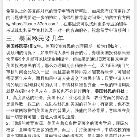
希望以上的答复能对您的留学申请有所帮助。如果您有任何更详尽
的问题或需要进一步的协助，我强烈推荐您访问我们的留学官方网
站 https://liuxue.87dh.com/ ，在那里您可以找到更多专业的留学
考试规划和留学资料以及一对一的咨询服务。祝您留学申请顺利！
三、美国移民要几年
美国移民要1到2年。
美国投资移民的办理周期一般为1到2年，一
切顺利的情况下，如果申请人条件符合的话，办理美国投资移民最
快需要9个月就可以快速拿到绿卡。但如果是通过EB5项目来申请
美国投资移民的话，那么办理周期会稍微长一点。因为EB5项目的
审核时间会比较久一些，而且需要等待排期才能获得绿卡，可能就
需要两年左右。而且如果申请人先递交了移民申请，只要申请人申
请的项目得到移民局的认可，申请材料准备齐全，一般的申请周期
就是在6到14个月左右，最长也不会超过两年。
美国移民的好处：
1、高度发达的经济。美国不仅工业化程度高，农业方面的排名也
是世界数一数二的。在以往移民到美国的群体中，有富豪，也不乏
一些敢闯敢拼到美国追梦的普通人。强盛的经济背景，意味着在美
国一切皆有可能，普通人也可以逆袭。
2、顶级的教育资源。美国有着众多世界著名的顶尖学府，顶级名
校多，意味着有更多的选择。而且，手持美国绿卡，申请名校的难
度比国际生低很多，且申请成功的概率高。最主要的是美国对本土