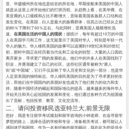
亚、华盛顿州所在地也是硅谷的所在地，早期坐船来美国的中国人
就是从这里上岸开始他们的打拼历程。从趋势上看，在美华裔、在
美亚裔的人口规模和占比不断增大，意味着美国各族群人口结构在
发生变化。在美国，白人是最大的族裔群体，但其占比已经从之前
的80％下降到了60％左右。与此同时，亚裔美国人规模增长迅
速。
在美国生活的中国人的现状：
据统计，每年有超过10万的中国
人在美国学习和工作，这无疑显示了美国对华人，特别是年轻一代
华人的魅力。华人移民美国的故事可以追溯到19世纪末和20世纪
初，那时中国正在经历着当代化和工业化的转型，大量的人口因此
离开家乡，寻求更广阔的发展机会。他们中的许多人在美国找到了
职业，并逐渐建立了自己的社区。这些社区通常被称为“唐人
街”或“中国城”，它们不仅反映了华人历史和文化的一部分，也是华
人定居美国的独特标志。华人移民美国的目的是为了寻求更好的生
活，而他们在中国国内的亲朋好友也成为了他们努力的动力和支
持。随着中国经济的崛起和国际地位的提高，越来越多的海外华人
开始关注和关心起祖国的发展和变化，他们通过各种方式为祖国做
出了贡献，包括投资、教育、文化交流等。
二、请问投资移民选亚特兰大,前景无限
您好，我是专注留学考试规划和留学咨询的小钟老师。在追寻留学
梦想的路上，选择合适的学校和专业，准备相关考试，都可能让人
感到迷茫和困扰。作为一名有经验的留学顾问，我在此为您提供全