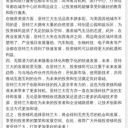
资源和医疗服务也都非常优质，高等教育机构、医疗中心、疗养院
等都在城市中心区和周边设立，让投资移民能够享受到最好的教育
和医疗服务。
在物质资源方面，亚特兰大生活品质丰腴多彩。与美国其他城市不
同的是，亚特兰大拥有大量的自然资源，特别是公园和娱乐区，为
投资移民提供了充足的娱乐空间，激发福气生活的态度。此外，在
商业发展方面，亚特兰大夹在东西海岸之间，周边商业区域环境清
楚明了、产业项目发展蓬勃。汽车制造、生物科技、电子商务等产
业都在亚特兰大得到了快速发展，投资移民可以获得更大的机遇和
利益。
四、无限潜力的未来随着全球化和数字化的快速发展，未来，亚特
兰大的发展前景无限。在亚特兰大，投资移民可以注重于未来发展
趋势，与当地合作伙伴共同合作，开拓新市场，使用新技术，共同
推动互惠互利的合作，为未来的投资和生活奠定良好基础。
亚特兰大对于创新和科技的投入是非常有力的，这也为投资移民瞄
准未来带来了更多转机。亚特兰大官方亦一直在加强科技产业的支
持和发展，无论是新增税收优惠政策还是进口更多的高端技术资
源，亚特兰大都在为未来的投资者和企业铺路搭桥，让技术创新和
生活方式更加和谐。
总之，投资移民选择亚特兰大，将会得到无穷无尽的机会和发展，
享受到投资界的繁荣和发展空间。在此，推荐广大外籍投资移民投
资亚特兰大，打造更加美好的未来！