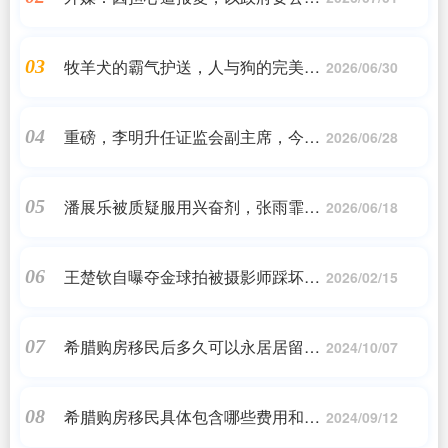
在国外“格外谨慎”
牧羊犬的霸气护送，人与狗的完美默
03
2026/06/30
契！
重磅，李明升任证监会副主席，今年
04
2026/06/28
初A股下跌之际，曾密集发声
潘展乐被质疑服用兴奋剂，张雨霏霸
05
2026/06/18
气回应：怎么没人质疑菲尔普斯
王楚钦自曝夺金球拍被摄影师踩坏，
06
2026/02/15
用副板影响有多大？
希腊购房移民后多久可以永居居留申
07
2024/10/07
请|购房取得希腊永居后如何获得欧盟
永居?如果取得希腊国籍是否...|希腊
希腊购房移民具体包含哪些费用和费
08
投资移民_问答
2024/09/12
用_希腊购房移民费用多少?_希腊购