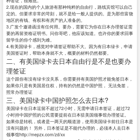
种签证，很难批。
2.现在的国内的个人旅游有那种纯粹的自由行，路线宾馆可以自己
定的。但要求非常的苛刻，就不是给一般人提供的。是为那些富饶
地区的有钱、有权和有房产的人准备的。
3.广发个邀请函没有任何用。要办，需要它为你在日本办理签证需
要的再留资格证明书。问你哥吧，他应该知道。也许你的要求回事
留学生的你个感到为难。
4.有美国绿卡，感觉对申请签证帮助不大。因为有日本绿卡，申请
美国签证时，帮助本身就不大，概要的材料仍然都要。
二、有美国绿卡去日本自由行是不是也要办
理签证
这个跟你有没有绿卡没关系，你需要持有美国护照才能免签日本，
如果你只是有美国居住权，持有的仍然是中国护照， 无法免签，
照常办理签证
三、美国绿卡中国护照怎么去日本?
美国绿卡在日本逗留不超过72小时，无需申请日本签证，超过72
小时持中国护照的公民需要提前在日本驻美国领事馆办理签证。
如果你是转机，或者是一两天的顺道游，使用美国绿卡前往日本是
没有问题的！ 另外，日本签证是不能代办理的，必须本人去日本
领事馆http://mepzx.com/zd/xx