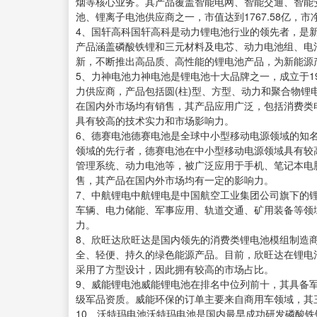
烟等核心业务。其产品覆盖智能电网、智能交通、智能
池、锂离子电池供应商之一，市值达到1767.58亿，市净
4、国轩高科国轩高科是动力锂电池行业的领先者，是
产品涵盖磷酸铁锂和三元材料及电芯、动力电池组、电
新，不断推出高品质、高性能的锂电池产品，为新能源
5、力神电池力神电池是锂电池十大品牌之一，成立于1
力供应商，产品包括圆(柱)型、方型、动力和聚合物
在国内外市场均有销售，其产品应用广泛，包括消费类
具有较高的技术实力和市场影响力。
6、德赛电池德赛电池是全球中小型移动电源领域的知
领域的先行者，德赛电池在中小型移动电源领域具有较
管理系统、动力电池等，被广泛应用于手机、笔记本电
售，其产品在国内外市场均有一定的影响力。
7、中航锂电中航锂电是中国航空工业集团公司旗下的
车辆、电力储能、军事应用、轨道交通、矿用装备等领
力。
8、欣旺达欣旺达是国内领先的消费类锂电池模组制造
全、轻便、持久的绿色能源产品。目前，欣旺达在锂电池
采用了方型设计，因此拥有较高的市场占比。
9、威能锂电池威能锂电池在排名中位列前十，其具备
级军品资质。威能环保的订单主要来自商用车领域，其
10、沃特玛电池沃特玛电池是国内最早成功研发磷酸