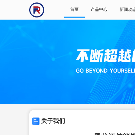
首页
产品中心
新闻动
关于我们