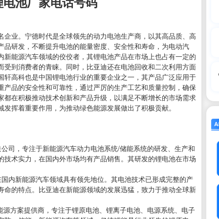
锂电池厂家电话号码
名企业。宁德时代是全球领先的动力电池生产商，以其高品质、高
产品研发，不断提升电池的能量密度、安全性和寿命，为电动汽
内新能源汽车领域的佼佼者，其锂电池产品在市场上也占有一定的
而受到消费者的青睐。同时，比亚迪还在电池回收和二次利用方面
国轩高科也是中国锂电池行业的重要企业之一，其产品广泛应用于
重产品的安全性和可靠性，通过严厉的生产工艺和质量控制，确保
家都在积极推动技术创新和产品升级，以满足不断增长的市场需求
域发挥着重要作用，为推动绿色能源发展做出了积极贡献。
造公司，专注于新能源汽车动力电池系统/储能系统的研发、生产和
的技术实力，在国内外市场均有产品销售。其研发的锂电池在市场
在国内新能源汽车领域具有领先地位。其电池技术已形成完整的产
寿命的特点。比亚迪在新能源领域的发展迅猛，致力于推动全球新
联能源方案提供商，专注于锂原电池、锂离子电池、电源系统、电子