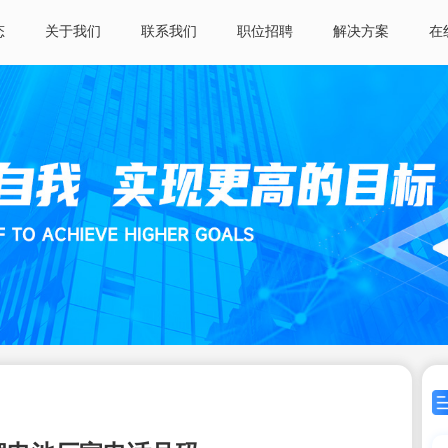
态
关于我们
联系我们
职位招聘
解决方案
在