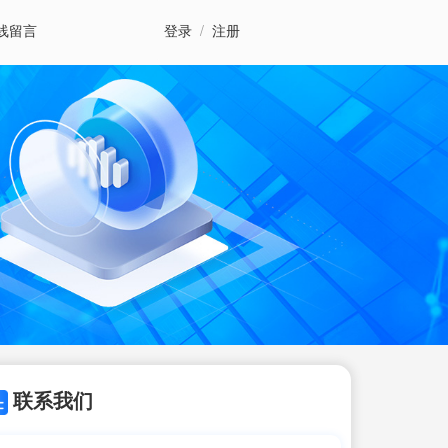
线留言
登录
/
注册
联系我们