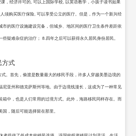
语授课，经济许可的, 可以上国际学校, 以英语教学，小孩子读书如果
每人须购买医疗保险, 可以享受公立的医疗。但是，作为一个新兴经
城市的医疗设施建设完备，但城乡、地区间的医疗卫生条件差距依
些疑难杂症的治疗； 8.四年之后可以获得永久居民身份居民。
民方式
民方式。首先，偷渡是数量最大的移民手段，许多人穿越美墨边境的
福尼亚州和德克萨斯州等地。由于边境线漫长，这成为了一种常见
装箱中，也是人们常用的过境方式。此外，海路移民同样存在。而
美国，随后可能选择留在那里。
退休者提供了低成本的移民选项。该国的投资移民计划灵活，生活