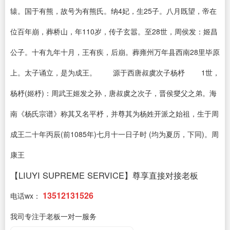
辕。国于有熊，故号为有熊氏。纳4妃，生25子。八月既望，帝在
位百年崩，葬桥山，年110岁，传子玄嚣。至28世，周侯发：姬昌
公子。十有九年十月，王有疾，后崩。葬雍州万年县西南28里毕原
上。太子诵立，是为成王。 源于西唐叔虞次子杨杼 1世，
杨杼(姬杼)：周武王姬发之孙，唐叔虞之次子，晋侯燮父之弟。海
南《杨氏宗谱》称其又名平杼，并尊其为杨姓开派之始祖，生于周
成王二十年丙辰(前1085年)七月十一日子时 (均为夏历，下同)。周
康王
【LIUYI SUPREME SERVICE】尊享直接对接老板
13512131526
电话wx：
我司专注于老板一对一服务