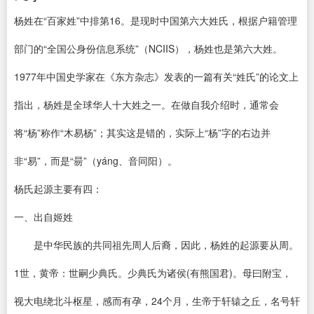
杨姓在“百家姓”中排第16。是现时中国第六大姓氏，根据户籍管理
部门的“全国公身份信息系统”（NCIIS），杨姓也是第六大姓。
1977年中国史学家在《东方杂志》发表的一篇有关“姓氏”的论文上
指出，杨姓是全球华人十大姓之一。在做自我介绍时，通常会
将“杨”称作“木易杨”；其实这是错的，实际上“杨”字的右边并
非“易”，而是“昜”（yáng、音同阳）。
杨氏起源主要有四：
一、出自姬姓
是中华民族的共同祖先周人后裔，因此，杨姓的起源要从周。
1世，黄帝：世嗣少典氏。少典氏为诸侯(有熊国君)。母曰附宝，
视大电绕北斗枢星，感而有孕，24个月，生帝于轩辕之丘，名号轩