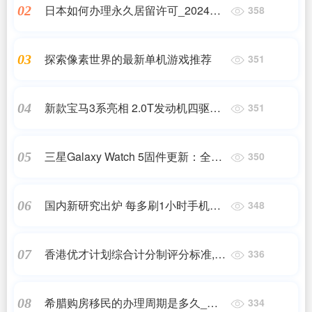
日本如何办理永久居留许可_2024年
02
358
如何快速拿到日本永住权?通过经营
管理签证_日本移民,日本投资移民
探索像素世界的最新单机游戏推荐
03
351
新款宝马3系亮相 2.0T发动机四驱系
04
351
统取消
三星Galaxy Watch 5固件更新：全球
05
350
AoD功能来袭
国内新研究出炉 每多刷1小时手机视
06
348
网膜年龄衰老32天
香港优才计划综合计分制评分标准,香
07
336
港优才计划最新积分/评分规则是什
么?20秒即可知,香港移民
希腊购房移民的办理周期是多久_怎
08
334