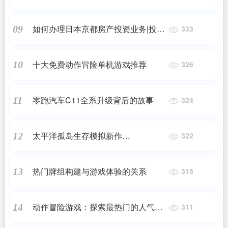
么移民希腊?希腊买房移民流程详细
解答!_希腊购房移民_问答
如何办理日本京都房产投资业务|投资
09
333
——在日本购置房产|日本移民|日本
投资移民
十大免费动作冒险单机游戏推荐
10
326
零跑汽车C11全系升级背后的故事
11
324
太平洋孤岛生存模拟新作
12
322
《PROJECT CASTAWAY》先行体验
版推出
热门牌组构建与游戏体验的关系
13
315
动作冒险游戏：探索最热门的人气之
14
311
作