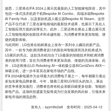
据悉，三星将在IFA 2024上展示其最新的人工智能家电阵容，其中
包括一体式洗衣机烘干机Bespoke AI Combo、高端冰箱Bespoke
AI Family Hub，以及新款机器人吸尘器Bespoke AI
Steam
。这些
产品不仅代表了三星在家电领域的最新技术成果，也展示了其在人
工智能应用方面的深厚实力。此外，三星还将在展会上重点展示其
人工智能电视的创新技术和卓越性能，为消费者带来更加智能、便
捷的观影体验。
与此同时，LG也将在柏林展会上发布一系列令人瞩目的新产品。
其中，一款专为欧洲消费者设计的新款AI智能滚筒洗衣机将成为
LG展区的亮点。这款洗衣机结合了LG最新的智能技术和欧洲消费
者的使用习惯，旨在为消费者带来更加高效、便捷的洗涤体验。此
外，LG还将推出LG Roboking AI一体机吸尘器和CordZero A9X一
体吸尘机，进一步丰富其在家电市场的产品线。
IFA 2024家电展作为全球最大的消费电子展之一，每年都吸引着众
多知名家电品牌参展。今年，随着三星和LG等巨头的加入，展会
的竞争将更加激烈，消费者也将有机会亲眼目睹更多创新、智能的
家电产品。这场科技盛宴无疑将成为行业发展的风向标，引领未来
家电市场的潮流趋势。
发布人：syym8e2a8
发布时间：2025-04-12