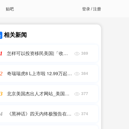
贴吧
登录
/
注册
相关新闻
怎样可以投资移民美国|「收藏
1
389
贴」移民前必看!2024拿美国绿
卡的所有方法
奇瑞瑞虎8 L上市啦 12.99万起！
2
384
外观太惊艳了
北京美国杰出人才网站_美国杰
3
377
出人才绿卡申请流程和条件是哪
些
《黑神话》四天内终极预告在B
4
374
站破千万播放记录，创惊人佳绩