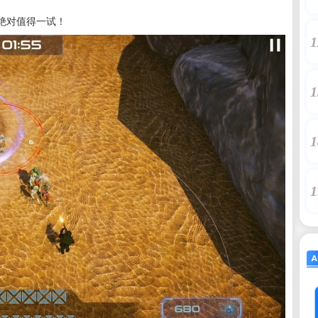
绝对值得一试！
1
1
1
1