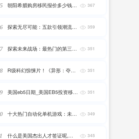
朝阳希腊购房移民报价多少钱|
5
367
现在希腊购房是多少钱?|希腊购
房移民_问答
探索无尽可能：五款引领潮流的
6
359
开放世界单机游戏
探索未来战场：最热门的第三人
7
351
称射击游戏介绍
R级科幻惊悚片！《异形：夺命
8
351
舰》今日中国内地上映：抱脸虫
来了
美国eb5日期_美国EB5投资移民
9
351
签证的具体流程是怎样的?
十大热门自动化单机游戏：未来
0
349
发展趋势
什么是美国杰出人才签证呢,美
1
345