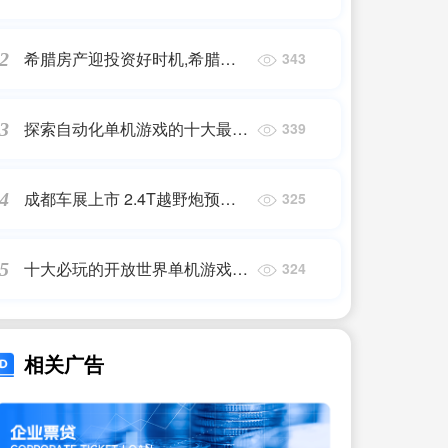
国杰出人才O-1工作签证申请简
介|工签|美国签证
希腊房产迎投资好时机,希腊适
2
343
合移民吗?欧洲最容易移民的国
家-海尚出国,希腊移民
探索自动化单机游戏的十大最受
3
339
欢迎作品
成都车展上市 2.4T越野炮预售
4
325
17.98万起
十大必玩的开放世界单机游戏有
5
324
哪些
相关广告